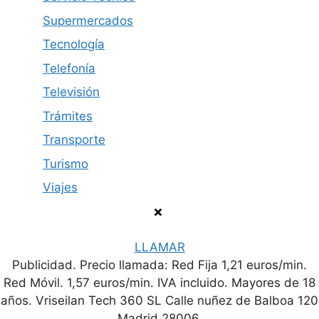
Supermercados
Tecnología
Telefonía
Televisión
Trámites
Transporte
Turismo
Viajes
LLAMAR
Publicidad. Precio llamada: Red Fija 1,21 euros/min.
Política de privacidad
Contacto
Aviso legal
Red Móvil. 1,57 euros/min. IVA incluido. Mayores de 18
años. Vriseilan Tech 360 SL Calle nuñez de Balboa 120
© 2026 Número de Teléfono
Madrid 28006.