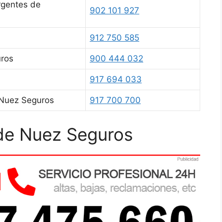
rgentes de
902 101 927
912 750 585
uros
900 444 032
l
917 694 033
 Nuez Seguros
917 700 700
 de Nuez Seguros