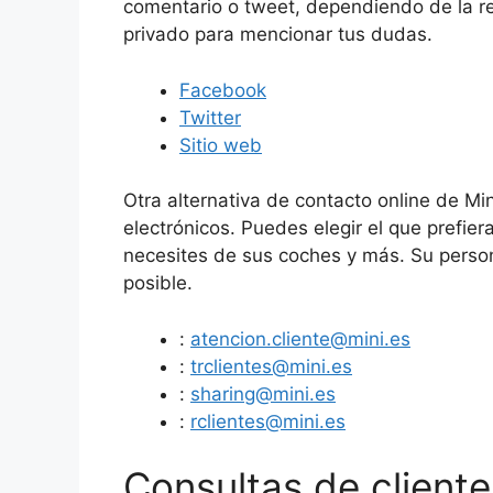
comentario o tweet, dependiendo de la re
privado para mencionar tus dudas.
Facebook
Twitter
Sitio web
Otra alternativa de contacto online de Mi
electrónicos. Puedes elegir el que prefiera
necesites de sus coches y más. Su perso
posible.
:
atencion.cliente@mini.es
:
trclientes@mini.es
:
sharing@mini.es
:
rclientes@mini.es
Consultas de client