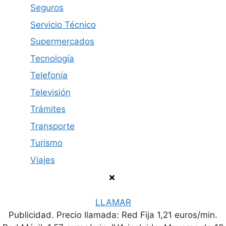
Seguros
Servicio Técnico
Supermercados
Tecnología
Telefonía
Televisión
Trámites
Transporte
Turismo
Viajes
LLAMAR
Publicidad. Precio llamada: Red Fija 1,21 euros/min.
Política de privacidad
Contacto
Aviso legal