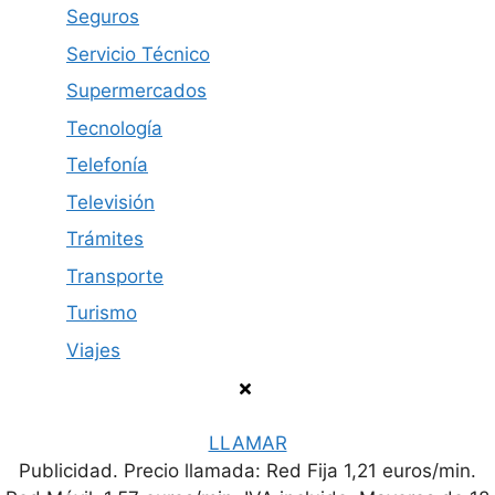
Seguros
Servicio Técnico
Supermercados
Tecnología
Telefonía
Televisión
Trámites
Transporte
Turismo
Viajes
LLAMAR
Publicidad. Precio llamada: Red Fija 1,21 euros/min.
Política de privacidad
Contacto
Aviso legal