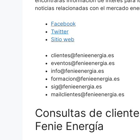
encontrarás información de interés para 
noticias relacionadas con el mercado ene
Facebook
Twitter
Sitio web
clientes@fenieenergia.es
eventos@fenieenergia.es
info@fenieenergia.es
formacion@fenieenergia.es
sig@fenieenergia.es
mailclientes@fenieenergia.es
Consultas de clien
Fenie Energía