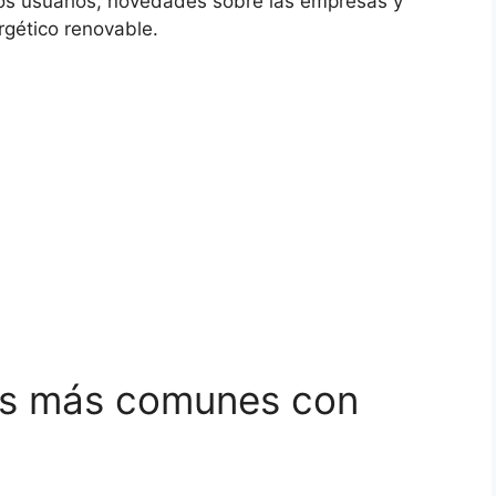
los usuarios, novedades sobre las empresas y
rgético renovable.
tes más comunes con