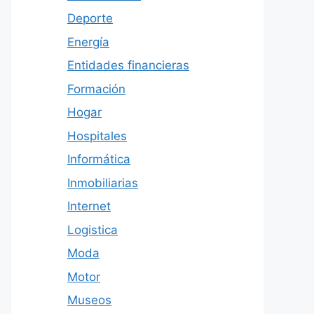
Deporte
Energía
Entidades financieras
Formación
Hogar
Hospitales
Informática
Inmobiliarias
Internet
Logistica
Moda
Motor
Museos